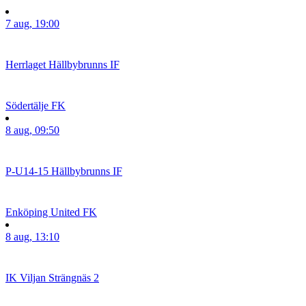
7 aug, 19:00
Herrlaget
Hällbybrunns IF
Södertälje FK
8 aug, 09:50
P-U14-15
Hällbybrunns IF
Enköping United FK
8 aug, 13:10
IK Viljan Strängnäs 2