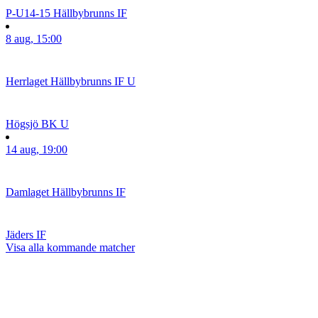
P-U14-15
Hällbybrunns IF
8 aug, 15:00
Herrlaget
Hällbybrunns IF U
Högsjö BK U
14 aug, 19:00
Damlaget
Hällbybrunns IF
Jäders IF
Visa alla kommande matcher